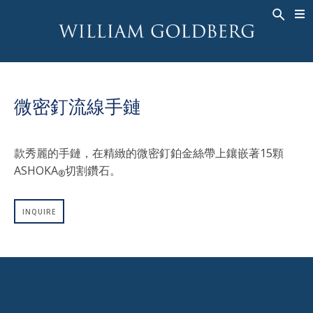
BACK
BACK
BACK
高級珠寶
ASHOKA
歷史
珠宝
®
戒指
新娘钻饰
關於
微密釘流線手鏈
男戒
戒指
ASHOKA
®
項鍊
BANDS
款秀麗的手鏈，在精緻的微密釘鉑金絲帶上鑲嵌著15顆
吊墜
MEN'S RINGS
ASHOKA
切割鑽石。
®
耳飾
項鍊
手鐲
吊墜
INQUIRE
钟表
耳飾
彩钻
手鐲
TALISMAN
钟表