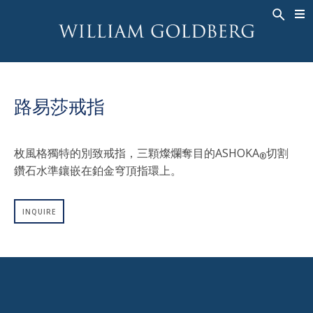
BACK
BACK
BACK
高級珠寶
ASHOKA
歷史
珠宝
®
戒指
新娘钻饰
關於
路易莎戒指
男戒
戒指
ASHOKA
®
項鍊
BANDS
枚風格獨特的別致戒指，三顆燦爛奪目的ASHOKA
切割
®
吊墜
MEN'S RINGS
鑽石水準鑲嵌在鉑金穹頂指環上。
耳飾
項鍊
手鐲
吊墜
INQUIRE
钟表
耳飾
彩钻
手鐲
TALISMAN
钟表