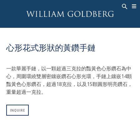
BACK
BACK
BACK
高級珠寶
ASHOKA
歷史
珠宝
®
戒指
新娘钻饰
關於
心形花式形狀的黃鑽手鏈
男戒
戒指
ASHOKA
®
項鍊
BANDS
一款華麗手鏈，以一顆超過三克拉的豔黃色心形鑽石為中
吊墜
MEN'S RINGS
心，周圍環繞雙層密鑲嵌鑽石心形光環，手鏈上鑲嵌14顆
耳飾
項鍊
豔黃色心形鑽石，超過18克拉，以及15顆圓形明亮鑽石，
手鐲
吊墜
重量超過一克拉。
钟表
耳飾
INQUIRE
彩钻
手鐲
TALISMAN
钟表