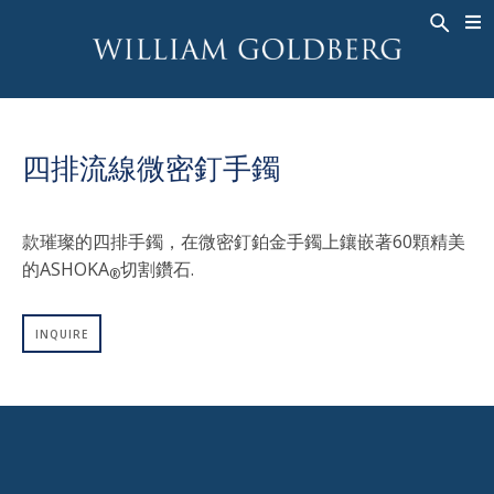
BACK
BACK
BACK
高級珠寶
ASHOKA
歷史
珠宝
®
戒指
新娘钻饰
關於
四排流線微密釘手鐲
男戒
戒指
ASHOKA
®
項鍊
BANDS
款璀璨的四排手鐲，在微密釘鉑金手鐲上鑲嵌著60顆精美
吊墜
MEN'S RINGS
的ASHOKA
切割鑽石.
®
耳飾
項鍊
手鐲
吊墜
INQUIRE
钟表
耳飾
彩钻
手鐲
TALISMAN
钟表