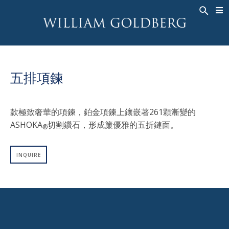
BACK
BACK
BACK
高級珠寶
ASHOKA
歷史
珠宝
®
戒指
新娘钻饰
關於
五排項鍊
男戒
戒指
ASHOKA
®
項鍊
BANDS
款極致奢華的項鍊，鉑金項鍊上鑲嵌著261顆漸變的
吊墜
MEN'S RINGS
ASHOKA
切割鑽石，形成簾優雅的五折鏈面。
®
耳飾
項鍊
手鐲
吊墜
INQUIRE
钟表
耳飾
彩钻
手鐲
TALISMAN
钟表