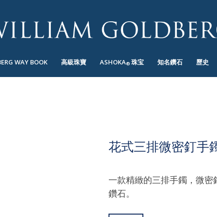
BERG WAY BOOK
高級珠寶
ASHOKA
珠宝
知名鑽石
歷史
®
花式三排微密釘手
一款精緻的三排手鐲，微密釘
鑽石。