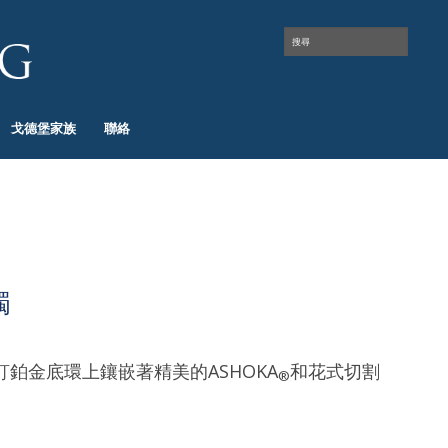
戈德堡家族
聯絡
鐲
鉑金底環上鑲嵌著精美的ASHOKA
和花式切割
®