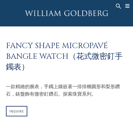
BACK
BACK
BACK
高級珠寶
ASHOKA
歷史
珠宝
®
戒指
新娘钻饰
關於
FANCY SHAPE MICROPAVÉ
男戒
戒指
ASHOKA
®
BANGLE WATCH（花式微密釘手
項鍊
BANDS
鐲表）
吊墜
MEN'S RINGS
耳飾
項鍊
一款精緻的腕表，手鐲上鑲嵌著一排排橢圓形和梨形鑽
手鐲
吊墜
石，錶盤飾有微密釘鑽石。探索珠寶系列。
钟表
耳飾
彩钻
手鐲
INQUIRE
TALISMAN
钟表