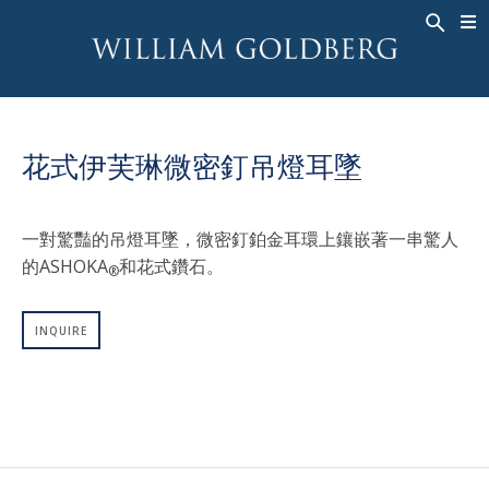
BACK
BACK
BACK
高級珠寶
ASHOKA
歷史
珠宝
®
戒指
新娘钻饰
關於
花式伊芙琳微密釘吊燈耳墜
男戒
戒指
ASHOKA
®
項鍊
BANDS
一對驚豔的吊燈耳墜，微密釘鉑金耳環上鑲嵌著一串驚人
吊墜
MEN'S RINGS
的ASHOKA
和花式鑽石。
®
耳飾
項鍊
手鐲
吊墜
INQUIRE
钟表
耳飾
彩钻
手鐲
TALISMAN
钟表