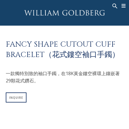
BACK
BACK
BACK
高級珠寶
ASHOKA
歷史
珠宝
®
戒指
新娘钻饰
關於
FANCY SHAPE CUTOUT CUFF
男戒
戒指
ASHOKA
®
BRACELET（花式鏤空袖口手鐲）
項鍊
BANDS
吊墜
MEN'S RINGS
一款獨特別致的袖口手鐲，在18K黃金鏤空裸環上鑲嵌著
耳飾
項鍊
29顆花式鑽石。
手鐲
吊墜
钟表
耳飾
INQUIRE
彩钻
手鐲
TALISMAN
钟表