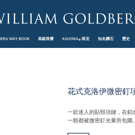
BERG WAY BOOK
高級珠寶
ASHOKA
珠宝
知名鑽石
歷史
®
花式克洛伊微密釘
一款迷人的貼頸項鏈，在鉑
一顆都被微密釘光暈所包圍