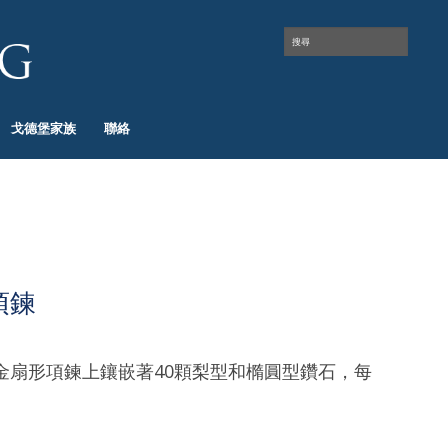
戈德堡家族
聯絡
項鍊
金扇形項鍊上鑲嵌著40顆梨型和橢圓型鑽石，每
。