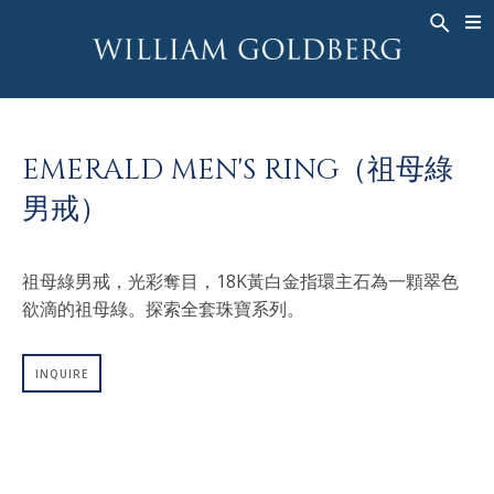
BACK
BACK
BACK
高級珠寶
ASHOKA
歷史
珠宝
®
戒指
新娘钻饰
關於
EMERALD MEN'S RING（祖母綠
男戒
戒指
ASHOKA
®
男戒）
項鍊
BANDS
吊墜
MEN'S RINGS
祖母綠男戒，光彩奪目，18K黃白金指環主石為一顆翠色
耳飾
項鍊
欲滴的祖母綠。探索全套珠寶系列。
手鐲
吊墜
钟表
耳飾
INQUIRE
彩钻
手鐲
TALISMAN
钟表