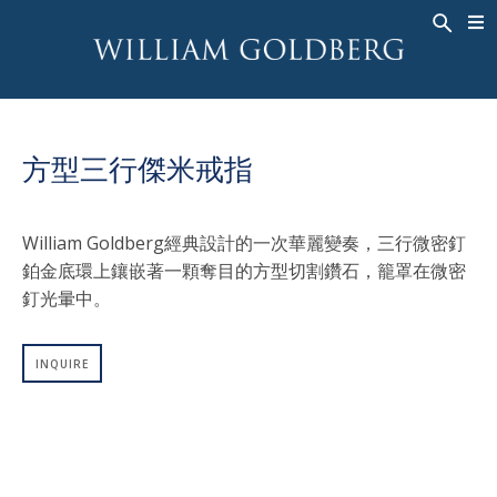
BACK
BACK
BACK
高級珠寶
ASHOKA
歷史
珠宝
®
戒指
新娘钻饰
關於
方型三行傑米戒指
男戒
戒指
ASHOKA
®
項鍊
BANDS
William Goldberg經典設計的一次華麗變奏，三行微密釘
吊墜
MEN'S RINGS
鉑金底環上鑲嵌著一顆奪目的方型切割鑽石，籠罩在微密
耳飾
項鍊
釘光暈中。
手鐲
吊墜
钟表
耳飾
INQUIRE
彩钻
手鐲
TALISMAN
钟表