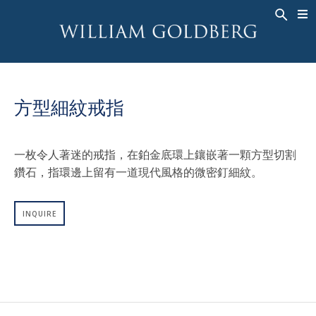
BACK
BACK
BACK
高級珠寶
ASHOKA
歷史
珠宝
®
戒指
新娘钻饰
關於
方型細紋戒指
男戒
戒指
ASHOKA
®
項鍊
BANDS
一枚令人著迷的戒指，在鉑金底環上鑲嵌著一顆方型切割
吊墜
MEN'S RINGS
鑽石，指環邊上留有一道現代風格的微密釘細紋。
耳飾
項鍊
手鐲
吊墜
INQUIRE
钟表
耳飾
彩钻
手鐲
TALISMAN
钟表