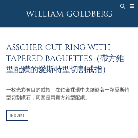
BACK
BACK
BACK
高級珠寶
ASHOKA
歷史
珠宝
®
戒指
新娘钻饰
關於
ASSCHER CUT RING WITH
男戒
戒指
ASHOKA
®
TAPERED BAGUETTES（帶方錐
項鍊
BANDS
型配鑽的愛斯特型切割戒指）
吊墜
MEN'S RINGS
耳飾
項鍊
一枚光彩奪目的戒指，在鉑金裸環中央鑲嵌著一顆愛斯特
手鐲
吊墜
型切割鑽石，周圍是兩顆方錐型配鑽。
钟表
耳飾
彩钻
手鐲
INQUIRE
TALISMAN
钟表