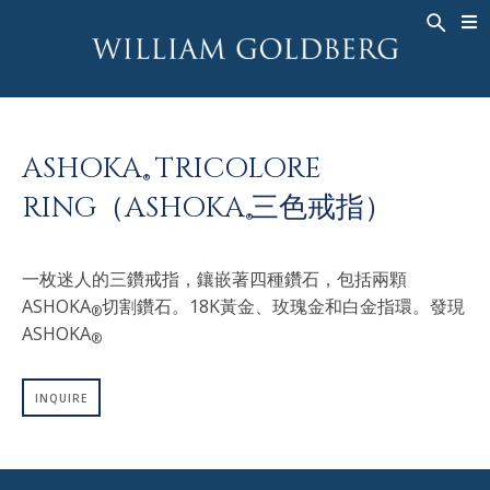
BACK
BACK
BACK
高級珠寶
ASHOKA
歷史
珠宝
®
戒指
新娘钻饰
關於
ASHOKA
TRICOLORE
男戒
戒指
ASHOKA
®
®
RING（ASHOKA
三色戒指）
項鍊
BANDS
®
吊墜
MEN'S RINGS
一枚迷人的三鑽戒指，鑲嵌著四種鑽石，包括兩顆
耳飾
項鍊
ASHOKA
切割鑽石。18K黃金、玫瑰金和白金指環。發現
®
手鐲
吊墜
ASHOKA
®
钟表
耳飾
彩钻
手鐲
INQUIRE
TALISMAN
钟表