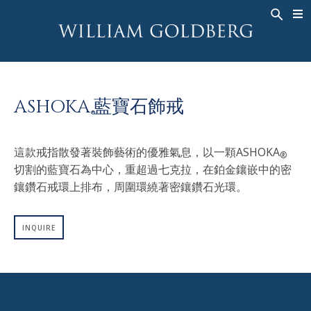
BACK
BACK
BACK
高級珠寶
ASHOKA
歷史
珠宝
®
戒指
新娘钻饰
關於
ASHOKA
藍寶石飾戒
男戒
戒指
ASHOKA
®
®
項鍊
BANDS
這款戒指散發著裝飾藝術的優雅氣息，以一顆ASHOKA
®
吊墜
MEN'S RINGS
切割的藍寶石為中心，重超過七克拉，在鉑金鑲嵌中的密
耳飾
項鍊
鑲鑽石戒環上排布，周圍環繞著密鑲鑽石光環。
手鐲
吊墜
钟表
耳飾
INQUIRE
彩钻
手鐲
TALISMAN
钟表