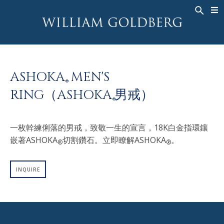
BACK
BACK
BACK
高級珠寶
ASHOKA
歷史
珠宝
®
戒指
新娘钻饰
關於
ASHOKA
MEN'S
男戒
戒指
ASHOKA
®
®
RING（ASHOKA
男戒）
項鍊
BANDS
®
吊墜
MEN'S RINGS
一枚幹練俐落的男戒，致敬一生的宣言，18K白金指環鑲
耳飾
項鍊
嵌著ASHOKA
切割鑽石。立即瞭解ASHOKA
。
®
®
手鐲
吊墜
钟表
耳飾
INQUIRE
彩钻
手鐲
TALISMAN
钟表