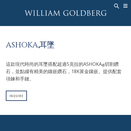
BACK
BACK
BACK
高級珠寶
ASHOKA
歷史
珠宝
®
戒指
新娘钻饰
關於
ASHOKA
耳墜
男戒
戒指
ASHOKA
®
®
項鍊
BANDS
這款現代時尚的耳墜搭配超過5克拉的ASHOKA
切割鑽
®
吊墜
MEN'S RINGS
石，並點綴有精美的鑲嵌鑽石，18K黃金鑲嵌。提供配套
耳飾
項鍊
項鍊和手鏈。
手鐲
吊墜
钟表
耳飾
INQUIRE
彩钻
手鐲
TALISMAN
钟表