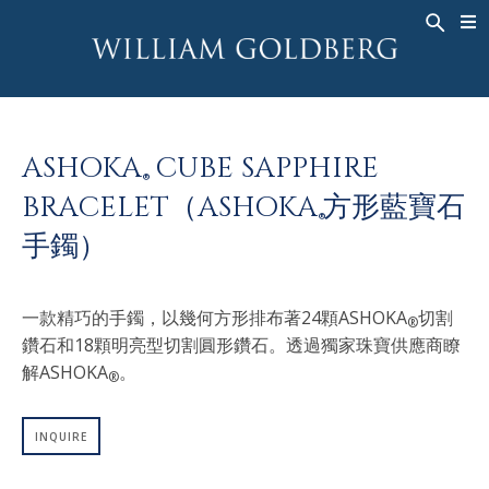
BACK
BACK
BACK
高級珠寶
ASHOKA
歷史
珠宝
®
戒指
新娘钻饰
關於
ASHOKA
CUBE SAPPHIRE
男戒
戒指
ASHOKA
®
®
BRACELET（ASHOKA
方形藍寶石
項鍊
BANDS
®
手鐲）
吊墜
MEN'S RINGS
耳飾
項鍊
一款精巧的手鐲，以幾何方形排布著24顆ASHOKA
切割
手鐲
吊墜
®
鑽石和18顆明亮型切割圓形鑽石。透過獨家珠寶供應商瞭
钟表
耳飾
解ASHOKA
。
®
彩钻
手鐲
TALISMAN
INQUIRE
钟表