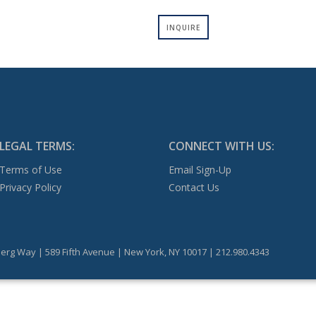
INQUIRE
LEGAL TERMS:
CONNECT WITH US:
Terms of Use
Email Sign-Up
Privacy Policy
Contact Us
erg Way | 589 Fifth Avenue | New York, NY 10017 | 212.980.4343