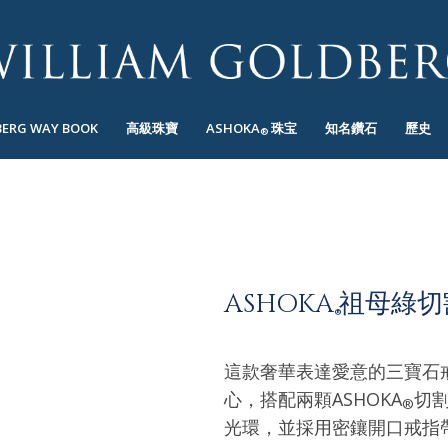
BERG WAY BOOK
高級珠寶
ASHOKA
珠宝
知名鑽石
歷史
®
ASHOKA
祖母綠切
®
這款奢華表達愛意的三寶石
心，搭配兩顆ASHOKA
切
®
光環，並採用密鑲開口戒指