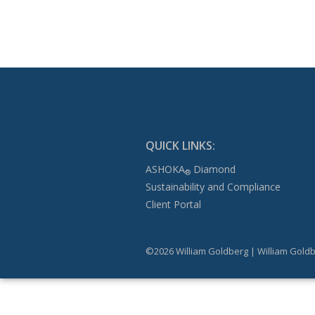
QUICK LINKS:
ASHOKA
Diamond
®
Sustainability and Compliance
Client Portal
©2026 William Goldberg | William Goldb