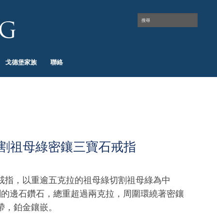
戈德堡家族
聯絡
割祖母綠密鑲三寶石戒指
戒指，以重逾五克拉的祖母綠切割祖母綠為中
割的邊石鑽石，總重超過兩克拉，周圍環繞著密鑲
帶，鉑金鑲嵌。