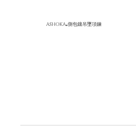
ASHOKA
側包鑲吊墜項鍊
®