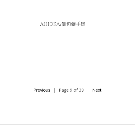
ASHOKA
側包鑲手鏈
®
Previous
|
Page 9 of 38
|
Next