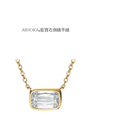
ASHOKA
藍寶石側鑲手鏈
®