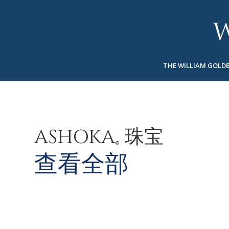
BACK
BACK
BACK
高級珠寶
ASHOKA
歷史
珠宝
®
戒指
新娘钻饰
關於
THE WILLIAM GOLD
男戒
戒指
ASHOKA
®
項鍊
BANDS
吊墜
MEN'S RINGS
ASHOKA
珠宝
耳飾
項鍊
®
手鐲
吊墜
查看全部
钟表
耳飾
彩钻
手鐲
TALISMAN
钟表