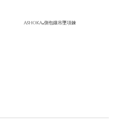
ASHOKA
側包鑲吊墜項鍊
®