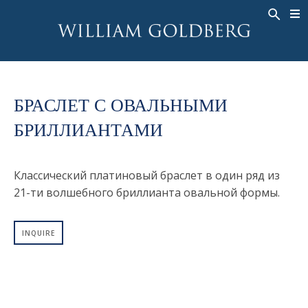
BACK
BACK
BACK
ЭКСКЛЮЗИВНЫЕ ЮВЕЛИРНЫЕ
ASHOKA
ИСТОРИЯ
ЮВЕЛИРНЫЕ ИЗДЕЛИЯ
®
УКРАШЕНИЯ
СВАДЕБНАЯ КОЛЛЕКЦИЯ
ОКОЛО
КОЛЬЦА
БРАСЛЕТ С ОВАЛЬНЫМИ
КОЛЬЦА
ASHOKA
®
МУЖСКОЕ КОЛЬЦО
БРИЛЛИАНТАМИ
BANDS
КОЛЬЕ
MEN'S RINGS
ПОДВЕСКИ
Классический платиновый браслет в один ряд из
КОЛЬЕ
СЕРЬГИ
21-ти волшебного бриллианта овальной формы.
ПОДВЕСКИ
БРАСЛЕТЫ
СЕРЬГИ
НАРУЧНЫЕ ЧАСЫ
INQUIRE
БРАСЛЕТЫ
ФАНТАЗИЙНЫЕ ЦВЕТА
TALISMAN
НАРУЧНЫЕ ЧАСЫ