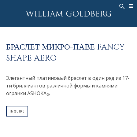
BACK
BACK
BACK
ЭКСКЛЮЗИВНЫЕ ЮВЕЛИРНЫЕ
ASHOKA
ИСТОРИЯ
ЮВЕЛИРНЫЕ ИЗДЕЛИЯ
®
УКРАШЕНИЯ
СВАДЕБНАЯ КОЛЛЕКЦИЯ
ОКОЛО
КОЛЬЦА
БРАСЛЕТ МИКРО-ПАВЕ FANCY
КОЛЬЦА
ASHOKA
®
МУЖСКОЕ КОЛЬЦО
SHAPE AERO
BANDS
КОЛЬЕ
MEN'S RINGS
ПОДВЕСКИ
Элегантный платиновый браслет в один ряд из 17-
КОЛЬЕ
СЕРЬГИ
ти бриллиантов различной формы и камнями
ПОДВЕСКИ
огранки ASHOKA
.
БРАСЛЕТЫ
®
СЕРЬГИ
НАРУЧНЫЕ ЧАСЫ
БРАСЛЕТЫ
INQUIRE
ФАНТАЗИЙНЫЕ ЦВЕТА
TALISMAN
НАРУЧНЫЕ ЧАСЫ