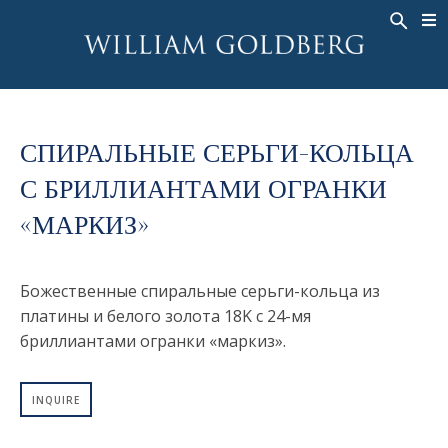
BACK
BACK
BACK
ЭКСКЛЮЗИВНЫЕ ЮВЕЛИРНЫЕ
ASHOKA
ИСТОРИЯ
ЮВЕЛИРНЫЕ ИЗДЕЛИЯ
®
УКРАШЕНИЯ
СВАДЕБНАЯ КОЛЛЕКЦИЯ
ОКОЛО
КОЛЬЦА
СПИРАЛЬНЫЕ СЕРЬГИ-КОЛЬЦА
КОЛЬЦА
ASHOKA
®
МУЖСКОЕ КОЛЬЦО
С БРИЛЛИАНТАМИ ОГРАНКИ
BANDS
КОЛЬЕ
«МАРКИЗ»
MEN'S RINGS
ПОДВЕСКИ
КОЛЬЕ
СЕРЬГИ
Божественные спиральные серьги-кольца из
ПОДВЕСКИ
БРАСЛЕТЫ
платины и белого золота 18K с 24-мя
СЕРЬГИ
НАРУЧНЫЕ ЧАСЫ
бриллиантами огранки «маркиз».
БРАСЛЕТЫ
ФАНТАЗИЙНЫЕ ЦВЕТА
TALISMAN
INQUIRE
НАРУЧНЫЕ ЧАСЫ