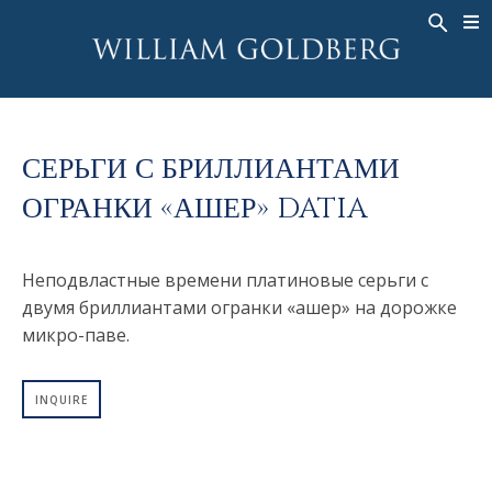
BACK
BACK
BACK
ЭКСКЛЮЗИВНЫЕ ЮВЕЛИРНЫЕ
ASHOKA
ИСТОРИЯ
ЮВЕЛИРНЫЕ ИЗДЕЛИЯ
®
УКРАШЕНИЯ
СВАДЕБНАЯ КОЛЛЕКЦИЯ
ОКОЛО
КОЛЬЦА
СЕРЬГИ С БРИЛЛИАНТАМИ
КОЛЬЦА
ASHOKA
®
МУЖСКОЕ КОЛЬЦО
ОГРАНКИ «АШЕР» DATIA
BANDS
КОЛЬЕ
MEN'S RINGS
ПОДВЕСКИ
Неподвластные времени платиновые серьги с
КОЛЬЕ
СЕРЬГИ
двумя бриллиантами огранки «ашер» на дорожке
ПОДВЕСКИ
микро-паве.
БРАСЛЕТЫ
СЕРЬГИ
НАРУЧНЫЕ ЧАСЫ
БРАСЛЕТЫ
INQUIRE
ФАНТАЗИЙНЫЕ ЦВЕТА
TALISMAN
НАРУЧНЫЕ ЧАСЫ