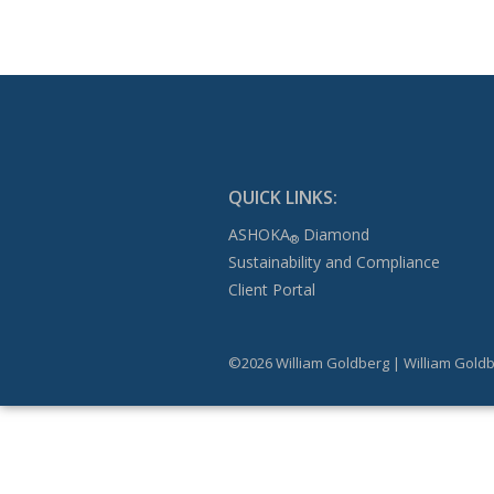
QUICK LINKS:
ASHOKA
Diamond
®
Sustainability and Compliance
Client Portal
©2026 William Goldberg | William Goldb