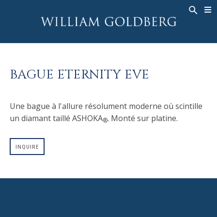
BACK
BACK
BACK
HAUTE JOAILLERIE
ASHOKA
HISTOIRE
JOAILLERIE
®
BAGUES
MARIAGE
À PROPOS DE
BAGUE ETERNITY EVE
BAGUES POUR HOMME
BAGUES
ASHOKA
®
COLLIERS
BANDS
Une bague à l'allure résolument moderne où scintille
PENDENTIFS
MEN'S RINGS
un diamant taillé ASHOKA
. Monté sur platine.
®
BOUCLES D’OREILLES
COLLIERS
BRACELETS
PENDENTIFS
INQUIRE
MONTRES
BOUCLES D’OREILLES
COULEURS FANCY
BRACELETS
TALISMAN
MONTRES