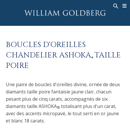
BACK
BACK
BACK
HAUTE JOAILLERIE
ASHOKA
HISTOIRE
JOAILLERIE
®
BAGUES
MARIAGE
À PROPOS DE
BOUCLES D'OREILLES
BAGUES POUR HOMME
BAGUES
ASHOKA
®
CHANDELIER ASHOKA
TAILLE
COLLIERS
BANDS
®
POIRE
PENDENTIFS
MEN'S RINGS
BOUCLES D’OREILLES
COLLIERS
Une paire de boucles d'oreilles divine, ornée de deux
BRACELETS
PENDENTIFS
diamants taille poire fantaisie jaune clair, chacun
MONTRES
BOUCLES D’OREILLES
pesant plus de cinq carats, accompagnés de six
COULEURS FANCY
BRACELETS
diamants taille ASHOKA
totalisant plus d'un carat,
®
avec des accents micropavé, le tout serti en or jaune
TALISMAN
et blanc 18 carats.
MONTRES