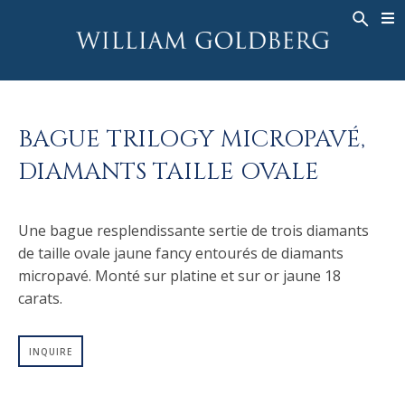
BACK
BACK
BACK
HAUTE JOAILLERIE
ASHOKA
HISTOIRE
JOAILLERIE
®
BAGUES
MARIAGE
À PROPOS DE
BAGUE TRILOGY MICROPAVÉ,
BAGUES POUR HOMME
BAGUES
ASHOKA
®
DIAMANTS TAILLE OVALE
COLLIERS
BANDS
PENDENTIFS
MEN'S RINGS
Une bague resplendissante sertie de trois diamants
BOUCLES D’OREILLES
COLLIERS
de taille ovale jaune fancy entourés de diamants
BRACELETS
PENDENTIFS
micropavé. Monté sur platine et sur or jaune 18
MONTRES
BOUCLES D’OREILLES
carats.
COULEURS FANCY
BRACELETS
INQUIRE
TALISMAN
MONTRES