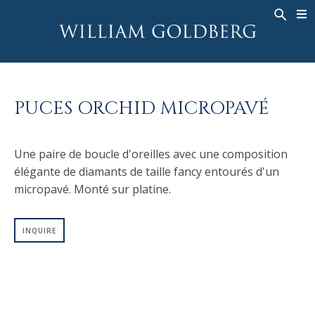
BACK
BACK
BACK
HAUTE JOAILLERIE
ASHOKA
HISTOIRE
JOAILLERIE
®
BAGUES
MARIAGE
À PROPOS DE
PUCES ORCHID MICROPAVÉ
BAGUES POUR HOMME
BAGUES
ASHOKA
®
COLLIERS
BANDS
Une paire de boucle d'oreilles avec une composition
PENDENTIFS
MEN'S RINGS
élégante de diamants de taille fancy entourés d'un
BOUCLES D’OREILLES
COLLIERS
micropavé. Monté sur platine.
BRACELETS
PENDENTIFS
MONTRES
BOUCLES D’OREILLES
INQUIRE
COULEURS FANCY
BRACELETS
TALISMAN
MONTRES