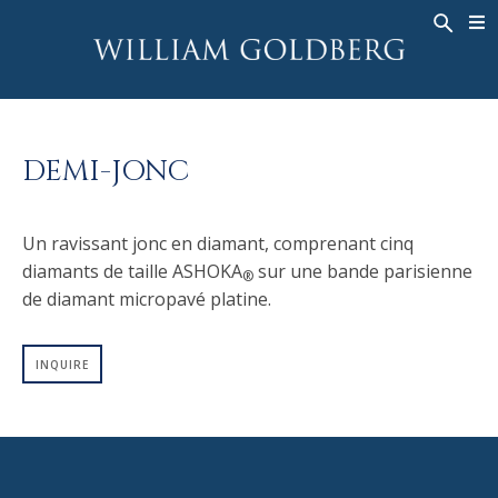
BACK
BACK
BACK
HAUTE JOAILLERIE
ASHOKA
HISTOIRE
JOAILLERIE
®
BAGUES
MARIAGE
À PROPOS DE
DEMI-JONC
BAGUES POUR HOMME
BAGUES
ASHOKA
®
COLLIERS
BANDS
Un ravissant jonc en diamant, comprenant cinq
PENDENTIFS
MEN'S RINGS
diamants de taille ASHOKA
sur une bande parisienne
®
BOUCLES D’OREILLES
COLLIERS
de diamant micropavé platine.
BRACELETS
PENDENTIFS
MONTRES
BOUCLES D’OREILLES
INQUIRE
COULEURS FANCY
BRACELETS
TALISMAN
MONTRES