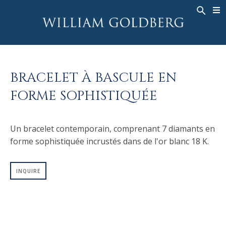
BACK
BACK
BACK
HAUTE JOAILLERIE
ASHOKA
HISTOIRE
JOAILLERIE
®
BAGUES
MARIAGE
À PROPOS DE
BRACELET À BASCULE EN
BAGUES POUR HOMME
BAGUES
ASHOKA
®
FORME SOPHISTIQUÉE
COLLIERS
BANDS
PENDENTIFS
MEN'S RINGS
Un bracelet contemporain, comprenant 7 diamants en
BOUCLES D’OREILLES
COLLIERS
forme sophistiquée incrustés dans de l'or blanc 18 K.
BRACELETS
PENDENTIFS
MONTRES
BOUCLES D’OREILLES
INQUIRE
COULEURS FANCY
BRACELETS
TALISMAN
MONTRES