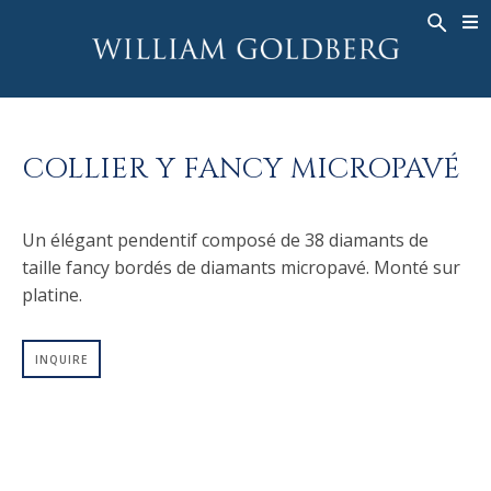
BACK
BACK
BACK
HAUTE JOAILLERIE
ASHOKA
HISTOIRE
JOAILLERIE
®
BAGUES
MARIAGE
À PROPOS DE
COLLIER Y FANCY MICROPAVÉ
BAGUES POUR HOMME
BAGUES
ASHOKA
®
COLLIERS
BANDS
Un élégant pendentif composé de 38 diamants de
PENDENTIFS
MEN'S RINGS
taille fancy bordés de diamants micropavé. Monté sur
BOUCLES D’OREILLES
COLLIERS
platine.
BRACELETS
PENDENTIFS
MONTRES
BOUCLES D’OREILLES
INQUIRE
COULEURS FANCY
BRACELETS
TALISMAN
MONTRES