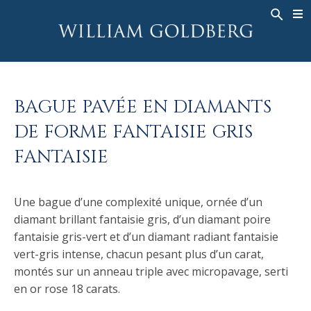
BACK
BACK
BACK
HAUTE JOAILLERIE
ASHOKA
HISTOIRE
JOAILLERIE
®
BAGUES
MARIAGE
À PROPOS DE
BAGUE PAVÉE EN DIAMANTS
BAGUES POUR HOMME
BAGUES
ASHOKA
®
DE FORME FANTAISIE GRIS
COLLIERS
BANDS
FANTAISIE
PENDENTIFS
MEN'S RINGS
BOUCLES D’OREILLES
COLLIERS
Une bague d’une complexité unique, ornée d’un
BRACELETS
PENDENTIFS
diamant brillant fantaisie gris, d’un diamant poire
MONTRES
BOUCLES D’OREILLES
fantaisie gris-vert et d’un diamant radiant fantaisie
COULEURS FANCY
BRACELETS
vert-gris intense, chacun pesant plus d’un carat,
montés sur un anneau triple avec micropavage, serti
TALISMAN
en or rose 18 carats.
MONTRES