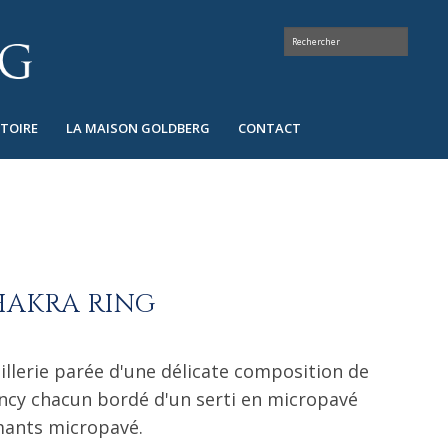
STOIRE
LA MAISON GOLDBERG
CONTACT
HAKRA RING
illerie parée d'une délicate composition de
ancy chacun bordé d'un serti en micropavé
mants micropavé.