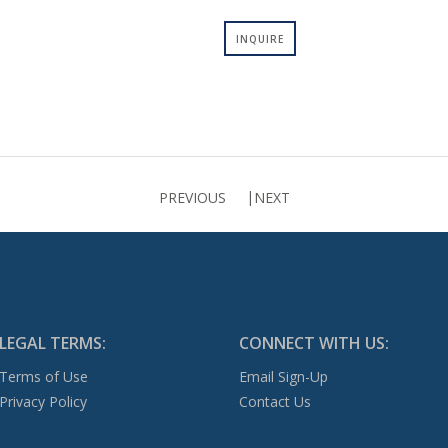
INQUIRE
PREVIOUS
NEXT
LEGAL TERMS:
CONNECT WITH US:
Terms of Use
Email Sign-Up
Privacy Policy
Contact Us