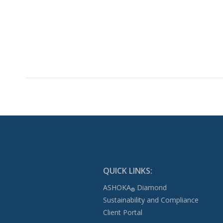
QUICK LINKS:
ASHOKA
Diamond
®
Sustainability and Compliance
Client Portal