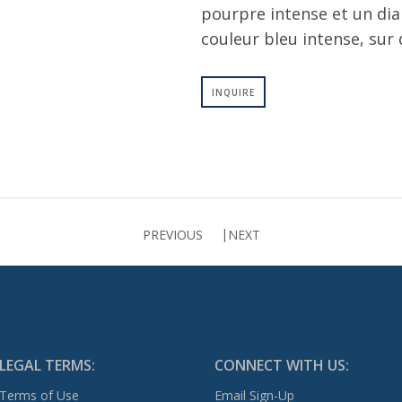
pourpre intense et un di
couleur bleu intense, sur 
INQUIRE
PREVIOUS
NEXT
LEGAL TERMS:
CONNECT WITH US:
Terms of Use
Email Sign-Up