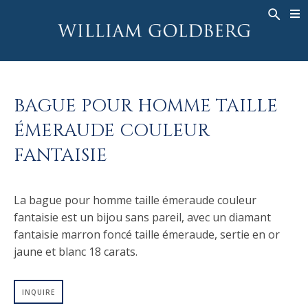
BACK
BACK
BACK
HAUTE JOAILLERIE
ASHOKA
HISTOIRE
JOAILLERIE
®
BAGUES
MARIAGE
À PROPOS DE
BAGUE POUR HOMME TAILLE
BAGUES POUR HOMME
BAGUES
ASHOKA
®
ÉMERAUDE COULEUR
COLLIERS
BANDS
FANTAISIE
PENDENTIFS
MEN'S RINGS
BOUCLES D’OREILLES
COLLIERS
La bague pour homme taille émeraude couleur
BRACELETS
PENDENTIFS
fantaisie est un bijou sans pareil, avec un diamant
MONTRES
BOUCLES D’OREILLES
fantaisie marron foncé taille émeraude, sertie en or
COULEURS FANCY
BRACELETS
jaune et blanc 18 carats.
TALISMAN
MONTRES
INQUIRE