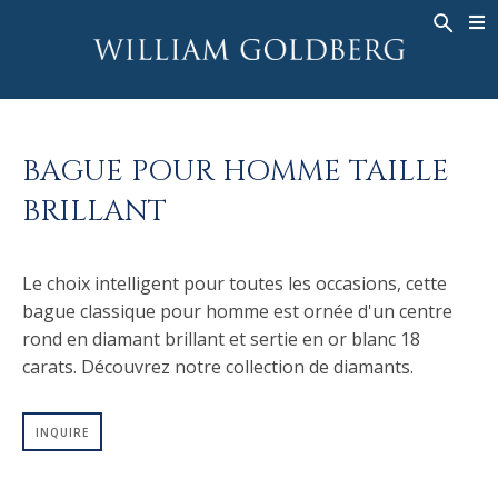
BACK
BACK
BACK
HAUTE JOAILLERIE
ASHOKA
HISTOIRE
JOAILLERIE
®
BAGUES
MARIAGE
À PROPOS DE
BAGUE POUR HOMME TAILLE
BAGUES POUR HOMME
BAGUES
ASHOKA
®
BRILLANT
COLLIERS
BANDS
PENDENTIFS
MEN'S RINGS
Le choix intelligent pour toutes les occasions, cette
BOUCLES D’OREILLES
COLLIERS
bague classique pour homme est ornée d'un centre
BRACELETS
PENDENTIFS
rond en diamant brillant et sertie en or blanc 18
MONTRES
BOUCLES D’OREILLES
carats. Découvrez notre collection de diamants.
COULEURS FANCY
BRACELETS
INQUIRE
TALISMAN
MONTRES