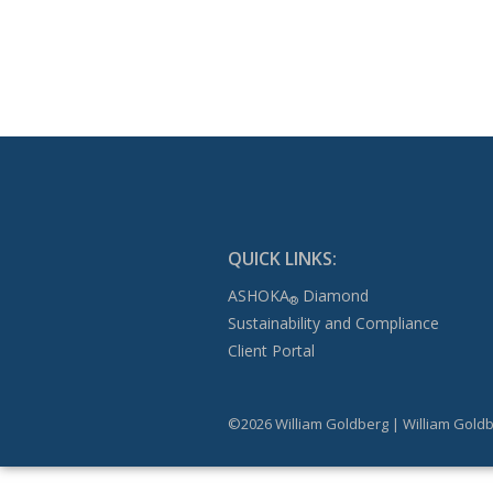
QUICK LINKS:
ASHOKA
Diamond
®
Sustainability and Compliance
Client Portal
©2026 William Goldberg | William Goldb