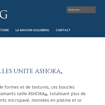
STOIRE
LA MAISON GOLDBERG
CONTACT
LLES UNITE ASHOKA
®
 formes et de textures, ces boucles
diamants taille ASHOKA
, totalisant plus de
®
ents micropavé, montées en platine et or