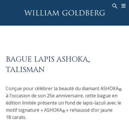
BACK
BACK
BACK
HAUTE JOAILLERIE
ASHOKA
HISTOIRE
JOAILLERIE
®
BAGUES
MARIAGE
À PROPOS DE
BAGUES POUR HOMME
BAGUES
ASHOKA
®
COLLIERS
BANDS
BAGUE LAPIS ASHOKA
®
PENDENTIFS
MEN'S RINGS
TALISMAN
BOUCLES D’OREILLES
COLLIERS
BRACELETS
PENDENTIFS
Conçue pour célébrer la beauté du diamant ASHOKA
®
MONTRES
BOUCLES D’OREILLES
à l’occasion de son 25e anniversaire, cette bague en
édition limitée présente un fond de lapis-lazuli avec le
COULEURS FANCY
BRACELETS
motif signature « ASHOKA
» rehaussé d’or jaune
®
TALISMAN
18 carats.
MONTRES