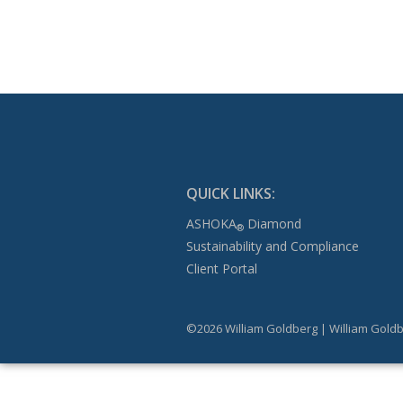
QUICK LINKS:
ASHOKA
Diamond
®
Sustainability and Compliance
Client Portal
©2026 William Goldberg | William Goldb