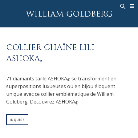
BACK
BACK
BACK
HAUTE JOAILLERIE
ASHOKA
HISTOIRE
JOAILLERIE
®
BAGUES
MARIAGE
À PROPOS DE
COLLIER CHAÎNE LILI
BAGUES POUR HOMME
BAGUES
ASHOKA
®
ASHOKA
COLLIERS
BANDS
®
PENDENTIFS
MEN'S RINGS
71 diamants taille ASHOKA
se transforment en
BOUCLES D’OREILLES
COLLIERS
®
superpositions luxueuses ou en bijou éloquent
BRACELETS
PENDENTIFS
unique avec ce collier emblématique de William
MONTRES
BOUCLES D’OREILLES
Goldberg. Découvrez ASHOKA
®
COULEURS FANCY
BRACELETS
INQUIRE
TALISMAN
MONTRES