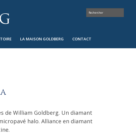
STOIRE
LA MAISON GOLDBERG
CONTACT
IA
es de William Goldberg. Un diamant
micropavé halo. Alliance en diamant
ine.