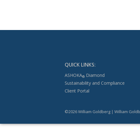
QUICK LINKS:
ASHOKA
Diamond
®
Sustainability and Compliance
Client Portal
©2026 William Goldberg | William Goldb