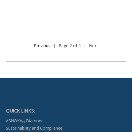
Previous
|
Page 2 of 9
|
Next
QUICK LINKS:
ASHOKA
Diamond
®
Sustainability and Compliance