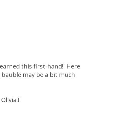
earned this first-hand!! Here
s bauble may be a bit much
livia!!!