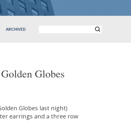
ARCHIVED
e Golden Globes
olden Globes last night)
ster earrings and a three row