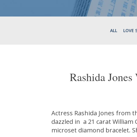
ALL
LOVE 
Rashida Jones 
Actress Rashida Jones from t
dazzled in a 21 carat William
microset diamond bracelet. Sh