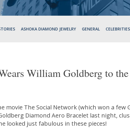
STORIES
ASHOKA DIAMOND JEWELRY
GENERAL
CELEBRITIES
Wears William Goldberg to th
he movie The Social Network (which won a few G
 Goldberg Diamond Aero Bracelet last night, clu
e looked just fabulous in these pieces!