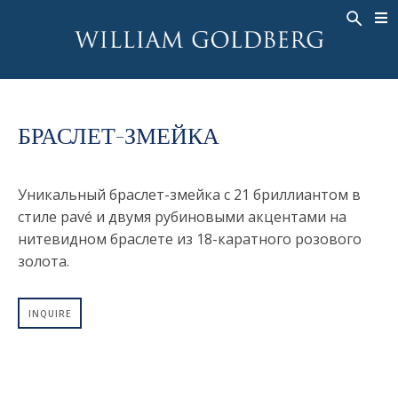
BACK
BACK
BACK
ЭКСКЛЮЗИВНЫЕ ЮВЕЛИРНЫЕ
ASHOKA
ИСТОРИЯ
ЮВЕЛИРНЫЕ ИЗДЕЛИЯ
®
УКРАШЕНИЯ
СВАДЕБНАЯ КОЛЛЕКЦИЯ
ОКОЛО
КОЛЬЦА
БРАСЛЕТ-ЗМЕЙКА
КОЛЬЦА
ASHOKA
®
МУЖСКОЕ КОЛЬЦО
BANDS
КОЛЬЕ
Уникальный браслет-змейка с 21 бриллиантом в
MEN'S RINGS
ПОДВЕСКИ
стиле pavé и двумя рубиновыми акцентами на
КОЛЬЕ
нитевидном браслете из 18-каратного розового
СЕРЬГИ
ПОДВЕСКИ
золота.
БРАСЛЕТЫ
СЕРЬГИ
НАРУЧНЫЕ ЧАСЫ
INQUIRE
БРАСЛЕТЫ
ФАНТАЗИЙНЫЕ ЦВЕТА
TALISMAN
НАРУЧНЫЕ ЧАСЫ