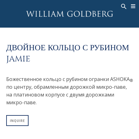
BACK
BACK
BACK
ЭКСКЛЮЗИВНЫЕ ЮВЕЛИРНЫЕ
ASHOKA
ИСТОРИЯ
ЮВЕЛИРНЫЕ ИЗДЕЛИЯ
®
УКРАШЕНИЯ
СВАДЕБНАЯ КОЛЛЕКЦИЯ
ОКОЛО
КОЛЬЦА
ДВОЙНОЕ КОЛЬЦО С РУБИНОМ
КОЛЬЦА
ASHOKA
®
МУЖСКОЕ КОЛЬЦО
JAMIE
BANDS
КОЛЬЕ
MEN'S RINGS
ПОДВЕСКИ
Божественное кольцо с рубином огранки ASHOKA
КОЛЬЕ
®
СЕРЬГИ
по центру, обрамленным дорожкой микро-паве,
ПОДВЕСКИ
на платиновом корпусе с двумя дорожками
БРАСЛЕТЫ
СЕРЬГИ
микро-паве.
НАРУЧНЫЕ ЧАСЫ
БРАСЛЕТЫ
ФАНТАЗИЙНЫЕ ЦВЕТА
INQUIRE
TALISMAN
НАРУЧНЫЕ ЧАСЫ