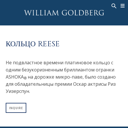
BACK
BACK
BACK
ЭКСКЛЮЗИВНЫЕ ЮВЕЛИРНЫЕ
ASHOKA
ИСТОРИЯ
ЮВЕЛИРНЫЕ ИЗДЕЛИЯ
®
УКРАШЕНИЯ
СВАДЕБНАЯ КОЛЛЕКЦИЯ
ОКОЛО
КОЛЬЦА
КОЛЬЦО REESE
КОЛЬЦА
ASHOKA
®
МУЖСКОЕ КОЛЬЦО
BANDS
КОЛЬЕ
Не подвластное времени платиновое кольцо с
MEN'S RINGS
ПОДВЕСКИ
одним безукоризненным бриллиантом огранки
КОЛЬЕ
ASHOKA
на дорожке микро-паве, было создано
СЕРЬГИ
®
ПОДВЕСКИ
для обладательницы премии Оскар актрисы Риз
БРАСЛЕТЫ
Уизерспун.
СЕРЬГИ
НАРУЧНЫЕ ЧАСЫ
БРАСЛЕТЫ
ФАНТАЗИЙНЫЕ ЦВЕТА
INQUIRE
TALISMAN
НАРУЧНЫЕ ЧАСЫ