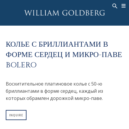
BACK
BACK
BACK
ЭКСКЛЮЗИВНЫЕ ЮВЕЛИРНЫЕ
ASHOKA
ИСТОРИЯ
ЮВЕЛИРНЫЕ ИЗДЕЛИЯ
®
УКРАШЕНИЯ
СВАДЕБНАЯ КОЛЛЕКЦИЯ
ОКОЛО
КОЛЬЦА
КОЛЬЕ С БРИЛЛИАНТАМИ В
КОЛЬЦА
ASHOKA
®
МУЖСКОЕ КОЛЬЦО
ФОРМЕ СЕРДЕЦ И МИКРО-ПАВЕ
BANDS
КОЛЬЕ
BOLERO
MEN'S RINGS
ПОДВЕСКИ
КОЛЬЕ
СЕРЬГИ
Восхитительное платиновое колье с 50-ю
ПОДВЕСКИ
БРАСЛЕТЫ
бриллиантами в форме сердец, каждый из
СЕРЬГИ
НАРУЧНЫЕ ЧАСЫ
которых обрамлен дорожкой микро-паве.
БРАСЛЕТЫ
ФАНТАЗИЙНЫЕ ЦВЕТА
TALISMAN
INQUIRE
НАРУЧНЫЕ ЧАСЫ